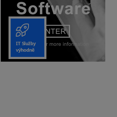
IT Služby
výhodně