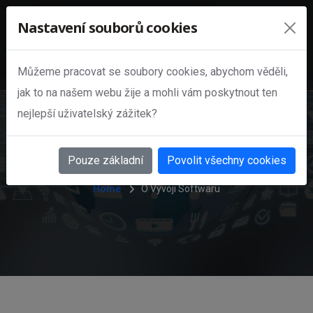
Nastavení souborů cookies
Můžeme pracovat se soubory cookies, abychom věděli,
Vývoj
jak to na našem webu žije a mohli vám poskytnout ten
nejlepší uživatelský zážitek?
softwaru
Pouze základní
Povolit všechny cookies
Home
O Vývoji Softwaru