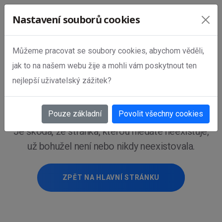
Nastavení souborů cookies
Můžeme pracovat se soubory cookies, abychom věděli,
jak to na našem webu žije a mohli vám poskytnout ten
STRÁNKA
nejlepší uživatelský zážitek?
NENALEZENA!
Pouze základní
Povolit všechny cookies
Je škoda, že stránka, kterou hledáte neexistuje,
už bohužel není nebo nikdy neexistovala.
ZPĚT NA HLAVNÍ STRÁNKU